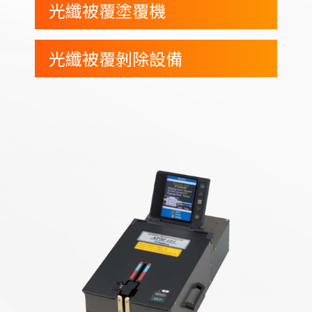
光纖被覆塗覆機
光纖被覆剝除設備