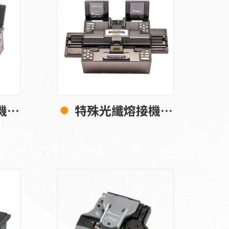
0P
特殊光纖熔接機 FSM-100P+