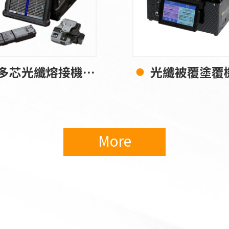
多芯光纖熔接機 90R12
光纖被覆塗覆機 FSR-1
More