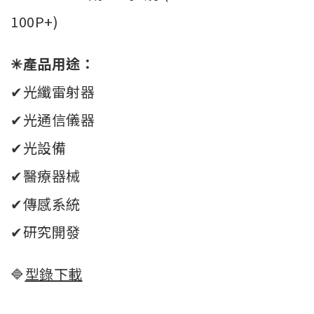
100P+)
✳產品用途：
✔光纖雷射器
✔光通信儀器
✔光設備
✔醫療器械
✔傳感系統
✔研究開發
🔷
型錄下載