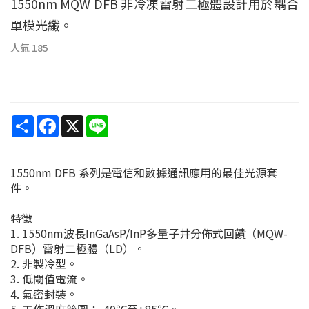
1550nm MQW DFB 非冷凍雷射二極體設計用於耦合
單模光纖。
人氣
185
Share
Facebook
X
Line
1550nm DFB 系列是電信和數據通訊應用的最佳光源套
件。
特徵
1. 1550nm波長InGaAsP/InP多量子井分佈式回饋（MQW-
DFB）雷射二極體（LD）。
2. 非製冷型。
3. 低閾值電流。
4. 氣密封裝。
5. 工作溫度範圍：-40℃至+85℃。