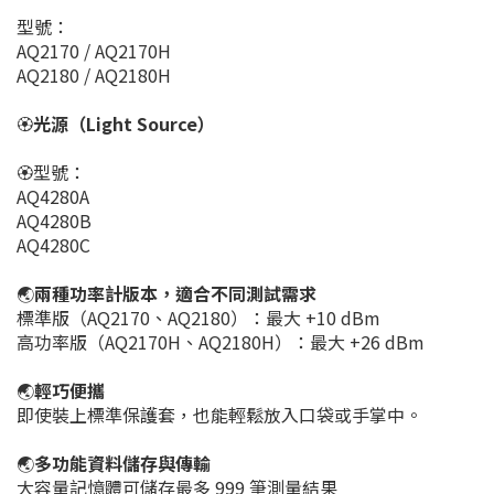
型號：
AQ2170 / AQ2170H
AQ2180 / AQ2180H
🏵️
光源（Light Source）
🏵️型號：
AQ4280A
AQ4280B
AQ4280C
🌏
兩種功率計版本，適合不同測試需求
標準版（AQ2170、AQ2180）：最大 +10 dBm
高功率版（AQ2170H、AQ2180H）：最大 +26 dBm
🌏
輕巧便攜
即使裝上標準保護套，也能輕鬆放入口袋或手掌中。
🌏
多功能資料儲存與傳輸
大容量記憶體可儲存最多 999 筆測量結果