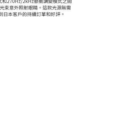
70Hz/2kHz脈衝調變模式之間
射光束意外照射眼睛。這款光源無需
到日本客戶的持續訂單和好評。