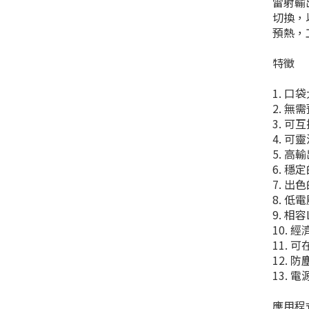
雷射輸
切換，
預熱，
特徵
1. 
2. 無
3. 可
4. 可
5. 
6. 穩
7. 
8. 低
9. 相
10. 
11. 
12.
13. 
應用程