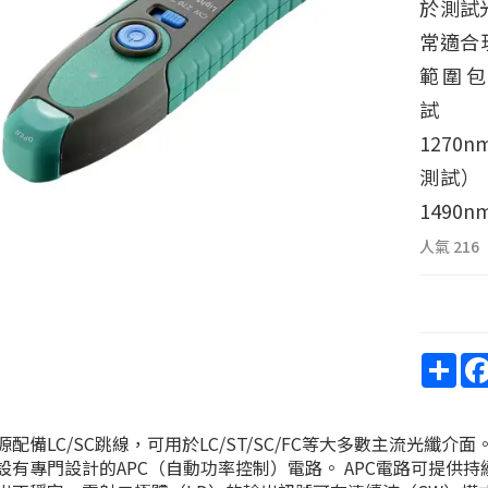
於測試
常適合
範圍包
試）、
1270
測試）
1490
人氣
216
Sha
源配備LC/SC跳線，可用於LC/ST/SC/FC等大多數主流光纖
設有專門設計的APC（自動功率控制）電路。 APC電路可提供