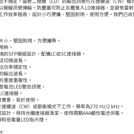
出不穩定。雷射二極體（LD）的輸出訊號可在連續波（CW）模式和2
以模擬訊號傳輸。防塵蓋可防止灰塵進入LD連接器，並避免雷
工作效率極高，設計小巧便攜，堅固耐用，使用方便。我們已收
口袋大小，堅固耐用，方便攜帶。
需預熱。
互換的SFP模組設計，配備LC或SC連接器。
靈活切換波長。
高輸出功率穩定性。
定的輸出波長。
出色的重連重複性。
電壓電池LED警告訊號。
容LC連接器。
經濟實惠，易於使用。
可在連續波（CW）或脈衝模式下工作，頻率為270 Hz/2 kHz。
 防塵設計，保持光纖連接器清潔，使用兩顆AAA鹼性電池供電。
電源和低電量LED指示燈。
式