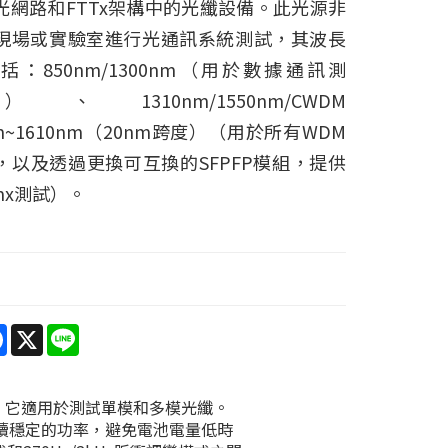
光網路和FTTx架構中的光纖設備。此光源非
現場或實驗室進行光通訊系統測試，其波長
括：850nm/1300nm（用於數據通訊測
1310nm/1550nm/CWDM
nm~1610nm（20nm跨度）（用於所有WDM
，以及透過更換可互換的SFPFP模組，提供
nmx測試）。
re
Facebook
X
Line
介面。它適用於測試單模和多模光纖。
持續穩定的功率，避免電池電量低時