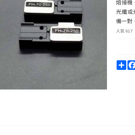
熔接機。
光纖或
備一對
人氣
617
Sha