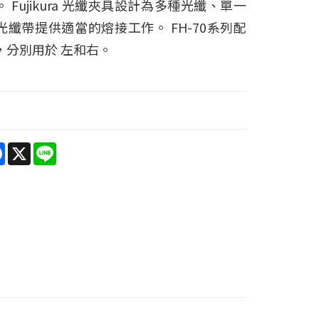
 Fujikura 光纖夾具設計為多種光纖、單一
光纖帶提供適當的熔接工作。 FH-70系列配
，分別用於 左和右。
re
Facebook
X
Line