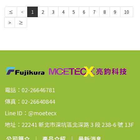
≤
<
1
2
3
4
5
6
7
8
9
10
>
≥
電話：02-26646781
傳真：02-26640844
Line ID：@moetecx
地址：22241 新北市深坑區北深路 3 段 238-6 號 13F
公司簡介
｜
產品介紹
｜
最新消息